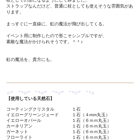
杖としての形になるようにしてみました。
ストラップなんだけど、普通に杖としても使えそうな雰囲気があ
ります。
まっすぐに一直線に、虹の魔法が飛び出してくる。
イベント用に制作したので形こそシンプルですが、
素敵な魔法がかけられそうです。＾＾♪
虹の魔法を、貴方にも。
☆*ﾟ ゜ﾟ*☆*ﾟ ゜ﾟ*☆*ﾟ ゜ﾟ*☆*ﾟ ゜ﾟ*☆*ﾟ ゜ﾟ*☆
【使用している天然石】
コーティングクリスタル １石
イエローグリーンジェード １石（４mm丸玉）
イエローオパール １石（６ｍｍ丸玉）
カーネリアン １石（６ｍｍ丸玉）
ガーネット １石（６ｍｍ丸玉）
フローライト １石（６ｍｍ丸玉）