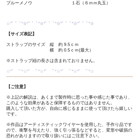
ブルーメノウ １石（６ｍｍ丸玉）
☆*ﾟ ゜ﾟ*☆*ﾟ ゜ﾟ*☆*ﾟ ゜ﾟ*☆*ﾟ ゜ﾟ*☆*ﾟ ゜ﾟ*☆
【サイズ表記】
ストラップのサイズ 縦 約 9.5ｃｍ
横 約 0.5ｃｍ(最大）
※ストラップ紐の長さは含まれておりません。
☆*ﾟ ゜ﾟ*☆*ﾟ ゜ﾟ*☆*ﾟ ゜ﾟ*☆*ﾟ ゜ﾟ*☆*ﾟ ゜ﾟ*☆
【ご注意】
※上記の解説は、あくまで製作時に思った事や感じた事であり、
このような効果があると保障するものではありません。
購入して頂いた方が、自由に感じるままに使って頂けたら嬉しい
です。
※作品はアーティスティックワイヤーを使用した、手作り品です
ので、衝撃を与えたり、強く引っ張るなどすると、変形や破損の
恐れがありますので取り扱いにはご注意下さい。