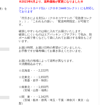
※2023年4月より、送料価格が変更になりました※
クレジットカード払い（クロネコwebコレクト）にも対応し
便）を
ております
「代引きによる支払い（クロネコヤマトの「宅急便コレク
ト」）」「こわれもの扱い」「配送時間指定」が可能で
す。
破損しやすいものは箱に入れてお届けいたします。
破損しにくいものはエアパッキン（プチプチ）で包み、段
ボール紙で巻くなどして袋に入れてお届けする場合もござ
います。
お届け時間、お届け日時の希望がございましたら、
お手数ですが備考欄にてお書き添えくださいませ。
お届け先の地域によって送料が異なります。
※消費税込みです。
☆北海道・・・2,222円
☆北東北・・・1,650円
（青森・岩手・秋田）
☆南東北・・・1,650円
（宮城・山形・福島）
☆関 東・・・1,342円
（茨城・栃木・群馬・埼玉・千葉・神奈川・東京・山
梨）