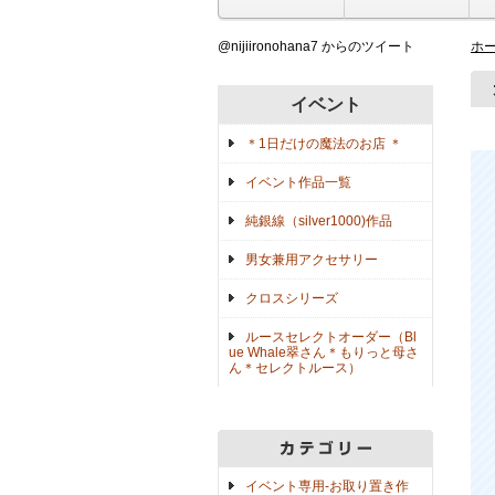
@nijiironohana7 からのツイート
ホ
イベント
＊1日だけの魔法のお店 ＊
イベント作品一覧
純銀線（silver1000)作品
男女兼用アクセサリー
クロスシリーズ
ルースセレクトオーダー（Bl
ue Whale翠さん＊もりっと母さ
ん＊セレクトルース）
イベント専用-お取り置き作