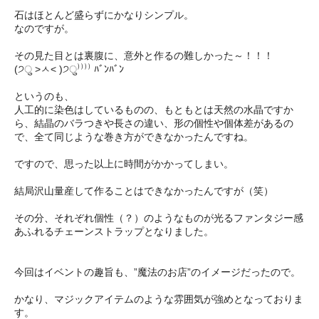
石はほとんど盛らずにかなりシンプル。
なのですが。
その見た目とは裏腹に、意外と作るの難しかった～！！！
(੭ु >ㅅ< )੭ु⁾⁾⁾⁾ ﾊﾞﾝﾊﾞﾝ
というのも、
人工的に染色はしているものの、もともとは天然の水晶ですか
ら、結晶のバラつきや長さの違い、形の個性や個体差があるの
で、全て同じような巻き方ができなかったんですね。
ですので、思った以上に時間がかかってしまい。
結局沢山量産して作ることはできなかったんですが（笑）
その分、それぞれ個性（？）のようなものが光るファンタジー感
あふれるチェーンストラップとなりました。
今回はイベントの趣旨も、”魔法のお店”のイメージだったので。
かなり、マジックアイテムのような雰囲気が強めとなっておりま
す。