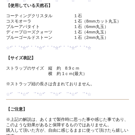
☆*ﾟ ゜ﾟ*☆*ﾟ ゜ﾟ*☆*ﾟ ゜ﾟ*☆*ﾟ ゜ﾟ*☆*ﾟ ゜ﾟ*☆
【使用している天然石】
コーティングクリスタル １石
コスモオーラ １石（8mmカット丸玉）
ブルーアパタイト １石（6mm丸玉）
ディープローズクォーツ １石（4mm丸玉）
ブルーゴールドストーン １石（2mm丸玉）
☆*ﾟ ゜ﾟ*☆*ﾟ ゜ﾟ*☆*ﾟ ゜ﾟ*☆*ﾟ ゜ﾟ*☆*ﾟ ゜ﾟ*☆
【サイズ表記】
ストラップのサイズ 縦 約 8.9ｃｍ
横 約 1ｃｍ(最大）
※ストラップ紐の長さは含まれておりません。
☆*ﾟ ゜ﾟ*☆*ﾟ ゜ﾟ*☆*ﾟ ゜ﾟ*☆*ﾟ ゜ﾟ*☆*ﾟ ゜ﾟ*☆
【ご注意】
※上記の解説は、あくまで製作時に思った事や感じた事であり、
このような効果があると保障するものではありません。
購入して頂いた方が、自由に感じるままに使って頂けたら嬉しい